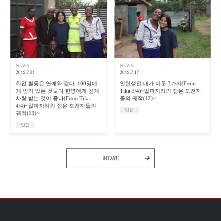
NEWS
NEWS
2019.7.31
2019.7.17
취업 활동은 연애와 같다. 100명에
인턴생인 내가 이룬 3가지(From
게 인기 있는 것보다 한명에게 깊게
Tika 3/4)~알파지리의 젊은 도전자
사랑 받는 것이 좋다(From Tika
들의 궤적(12)~
4/4)~알파지리의 젊은 도전자들의
인턴
궤적(13)~
인턴
MORE