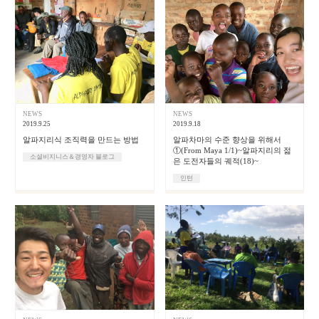
NEWS
NEWS
2019.9.25
2019.9.18
알파지리식 조직력을 만드는 방법
알파차마의 수준 향상을 위해서
①(From Maya 1/1)~알파지리의 젊
소셜비지니스＆경영자 블로그
은 도전자들의 궤적(18)~
인턴