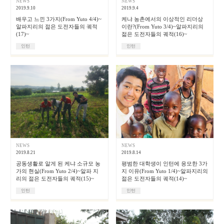
NEWS
NEWS
2019.9.10
2019.9.4
배우고 느낀 3가지(From Yuto 4/4)~
케냐 농촌에서의 이상적인 리더상
알파지리의 젊은 도전자들의 궤적
이란?(From Yuto 3/4)~알파지리의
(17)~
젊은 도전자들의 궤적(16)~
인턴
인턴
NEWS
NEWS
2019.8.21
2019.8.14
공동생활로 알게 된 케냐 소규모 농
평범한 대학생이 인턴에 응모한 3가
가의 현실(From Yuto 2/4)~알파 지
지 이유(From Yuto 1/4)~알파지리의
리의 젊은 도전자들의 궤적(15)~
젊은 도전자들의 궤적(14)~
인턴
인턴