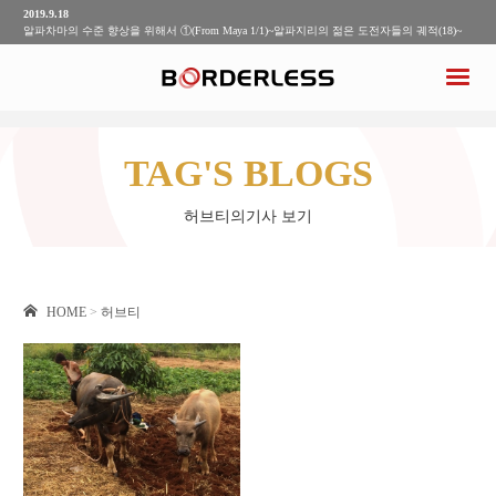
2019.9.18
알파차마의 수준 향상을 위해서 ①(From Maya 1/1)~알파지리의 젊은 도전자들의 궤적(18)~
2019.9.10
배우고 느낀 3가지(From Yuto 4/4)~알파지리의 젊은 도전자들의 궤적(17)~
2019.9.4
케냐 농촌에서의 이상적인 리더상이란?(From Yuto 3/4)~알파지리의 젊은 도전자들의 궤적
(16)~
2019.8.21
공동생활로 알게 된 케냐 소규모 농가의 현실(From Yuto 2/4)~알파 지리의 젊은 도전자들의
TAG'S BLOGS
궤적(15)~
2019.9.25
알파지리식 조직력을 만드는 방법
허브티의기사 보기
HOME
>
허브티