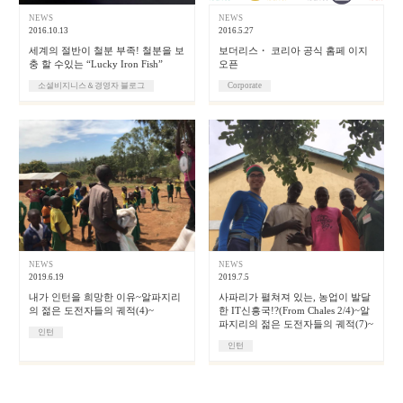
NEWS
NEWS
2016.10.13
2016.5.27
세계의 절반이 철분 부족! 철분을 보
보더리스・ 코리아 공식 홈페 이지
충 할 수있는 “Lucky Iron Fish”
오픈
소셜비지니스＆경영자 블로그
Corporate
NEWS
NEWS
2019.6.19
2019.7.5
내가 인턴을 희망한 이유~알파지리
사파리가 펼쳐져 있는, 농업이 발달
의 젊은 도전자들의 궤적(4)~
한 IT신흥국!?(From Chales 2/4)~알
파지리의 젊은 도전자들의 궤적(7)~
인턴
인턴