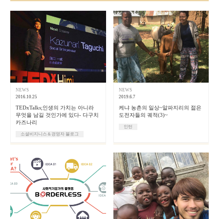
NEWS
NEWS
2016.10.25
2019.6.7
TEDxTalks;인생의 가치는 아니라
케냐 농촌의 일상~알파지리의 젊은
무엇을 남길 것인가에 있다- 다구치
도전자들의 궤적(3)~
카즈나리
인턴
소셜비지니스＆경영자 블로그