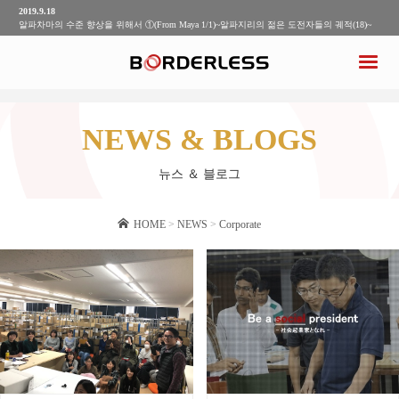
2019.9.18
알파차마의 수준 향상을 위해서 ①(From Maya 1/1)~알파지리의 젊은 도전자들의 궤적(18)~
2019.9.10
배우고 느낀 3가지(From Yuto 4/4)~알파지리의 젊은 도전자들의 궤적(17)~
2019.9.4
케냐 농촌에서의 이상적인 리더상이란?(From Yuto 3/4)~알파지리의 젊은 도전자들의 궤적
(16)~
2019.8.21
공동생활로 알게 된 케냐 소규모 농가의 현실(From Yuto 2/4)~알파 지리의 젊은 도전자들의
NEWS & BLOGS
궤적(15)~
2019.9.25
알파지리식 조직력을 만드는 방법
뉴스 ＆ 블로그
HOME
>
NEWS
>
Corporate