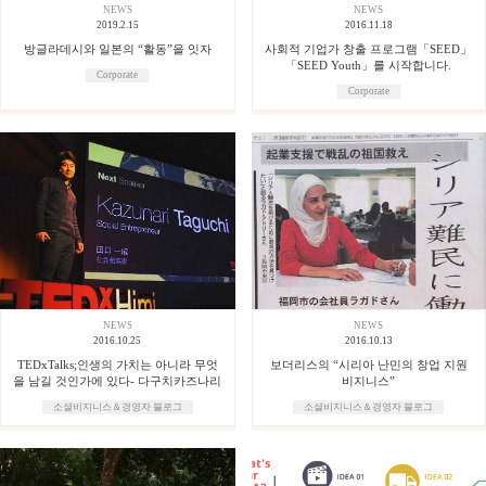
NEWS
NEWS
2019.2.15
2016.11.18
방글라데시와 일본의 “활동”을 잇자
사회적 기업가 창출 프로그램「SEED」
「SEED Youth」를 시작합니다.
Corporate
Corporate
NEWS
NEWS
2016.10.25
2016.10.13
TEDxTalks;인생의 가치는 아니라 무엇
보더리스의 “시리아 난민의 창업 지원
을 남길 것인가에 있다- 다구치카즈나리
비지니스”
소셜비지니스＆경영자 블로그
소셜비지니스＆경영자 블로그